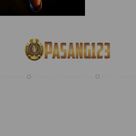
ME ONLINE
PASANG123 TERPERCAYA
SITUS GAME 
a