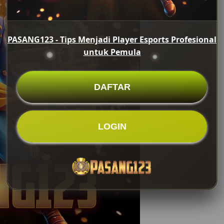
PASANG123 - Tips Menjadi Player Esports Profesional
untuk Pemula
DAFTAR
LOGIN