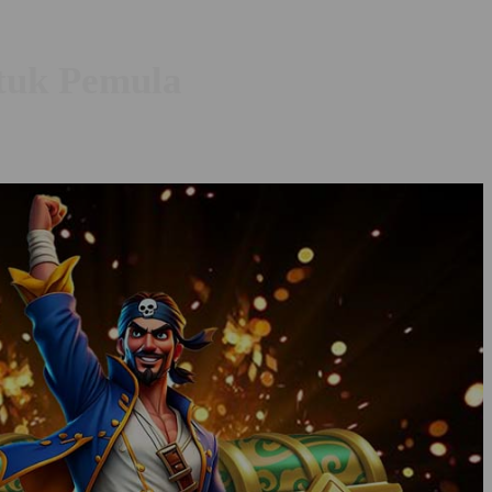
ntuk Pemula