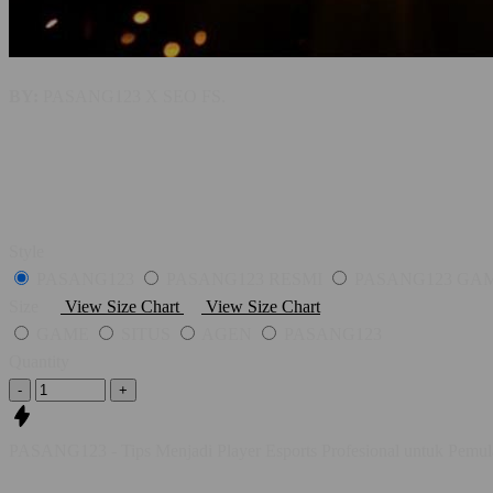
BY:
PASANG123 X SEO FS.
Style
PASANG123
PASANG123 RESMI
PASANG123 GA
Size
View Size Chart
View Size Chart
GAME
SITUS
AGEN
PASANG123
Quantity
-
+
PASANG123 - Tips Menjadi Player Esports Profesional untuk Pemul